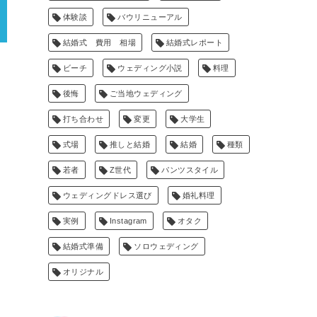
体験談
バウリニューアル
結婚式 費用 相場
結婚式レポート
ビーチ
ウェディング小説
料理
後悔
ご当地ウェディング
打ち合わせ
変更
大学生
式場
推しと結婚
結婚
種類
若者
Z世代
パンツスタイル
ウェディングドレス選び
婚礼料理
実例
Instagram
オタク
結婚式準備
ソロウェディング
オリジナル