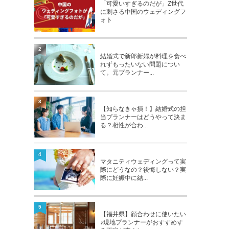
「可愛いすぎるのだが」Z世代
に刺さる中国のウェディングフ
ォト
2
結婚式で新郎新婦が料理を食べ
れずもったいない問題につい
て。元プランナー...
3
【知らなきゃ損！】結婚式の担
当プランナーはどうやって決ま
る？相性が合わ...
4
マタニティウェディングって実
際にどうなの？後悔しない？実
際に妊娠中に結...
5
【福井県】顔合わせに使いたい
♪現地プランナーがおすすめす