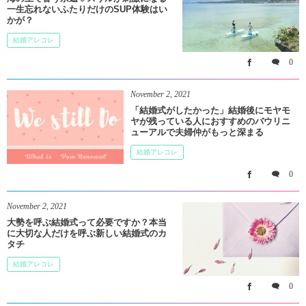
一生忘れないふたりだけのSUP体験はい
かが？
結婚アレコレ
0
November
2
,
2021
「結婚式がしたかった」結婚後にモヤモ
ヤが残っている人におすすめのバウリニ
ューアルで夫婦仲がもっと深まる
結婚アレコレ
0
November
2
,
2021
大勢を呼ぶ結婚式って必要ですか？本当
に大切な人だけを呼ぶ新しい結婚式のカ
タチ
結婚アレコレ
0