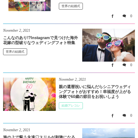
世界の結婚式
0
November
2
,
2021
こんなのあり!?Instagramで見つけた海外
花嫁の型破りなウェディングフォト特集
世界の結婚式
0
November
2
,
2021
親の還暦祝いに悩んだらシニアウェディ
ングフォトがおすすめ！幸福度が上がる
体験で60歳の節目をお祝いしよう
結婚アレコレ
0
November
2
,
2021
海の上で誓う永遠♡スリルが刺激になる