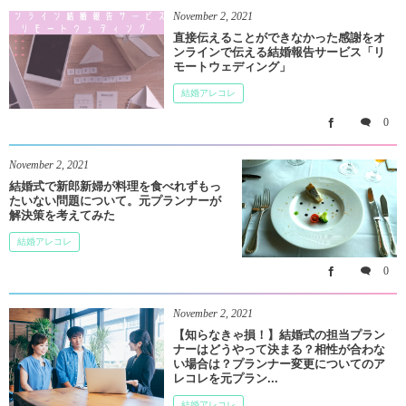
November
2
,
2021
直接伝えることができなかった感謝をオ
ンラインで伝える結婚報告サービス「リ
モートウェディング」
結婚アレコレ
0
November
2
,
2021
結婚式で新郎新婦が料理を食べれずもっ
たいない問題について。元プランナーが
解決策を考えてみた
結婚アレコレ
0
November
2
,
2021
【知らなきゃ損！】結婚式の担当プラン
ナーはどうやって決まる？相性が合わな
い場合は？プランナー変更についてのア
レコレを元プラン...
結婚アレコレ