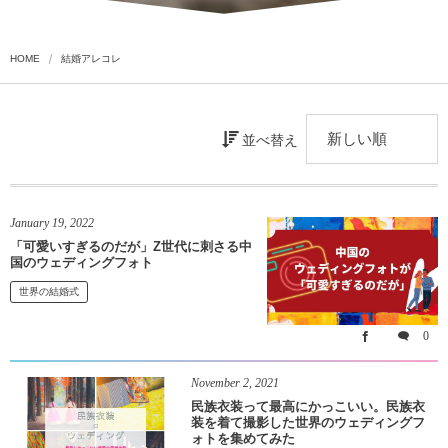
HOME
結婚アレコレ
並べ替え
January
19
,
2022
「可愛いすぎるのだが」Z世代に刺さる中
国のウェディングフォト
世界の結婚式
0
November
2
,
2021
民族衣装って最高にかっこいい。民族衣
装を着て撮影した世界のウェディングフ
ォトを集めてみた