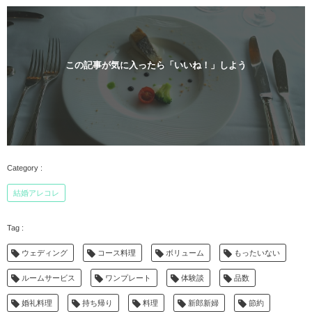
この記事が気に入ったら「いいね！」しよう
結婚アレコレ
ウェディング
コース料理
ボリューム
もったいない
ルームサービス
ワンプレート
体験談
品数
婚礼料理
持ち帰り
料理
新郎新婦
節約