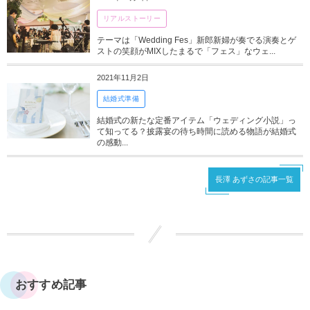
リアルストーリー
テーマは「Wedding Fes」新郎新婦が奏でる演奏とゲ
ストの笑顔がMIXしたまるで「フェス」なウェ...
2021年11月2日
結婚式準備
結婚式の新たな定番アイテム「ウェディング小説」っ
て知ってる？披露宴の待ち時間に読める物語が結婚式
の感動...
長澤 あずさの記事一覧
おすすめ記事