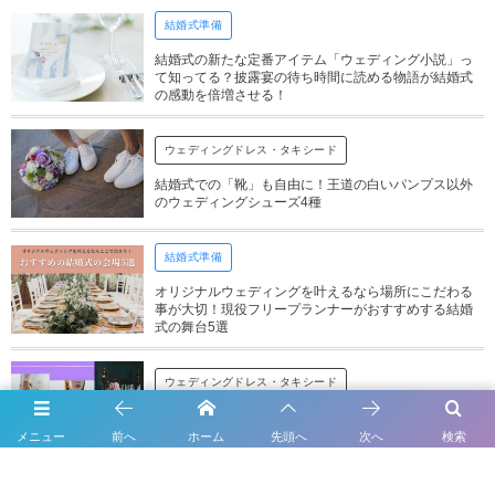
結婚式準備
結婚式の新たな定番アイテム「ウェディング小説」っ
て知ってる？披露宴の待ち時間に読める物語が結婚式
の感動を倍増させる！
ウェディングドレス・タキシード
結婚式での「靴」も自由に！王道の白いパンプス以外
のウェディングシューズ4種
結婚式準備
オリジナルウェディングを叶えるなら場所にこだわる
事が大切！現役フリープランナーがおすすめする結婚
式の舞台5選
ウェディングドレス・タキシード
Z世代に刺さるウェディングドレスとは？現役大学生が
選ぶ「着てみたい」ウェディングドレス10選
メニュー
前へ
ホーム
先頭へ
次へ
検索