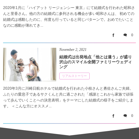
2020年1月に「ハイアット リージェンシー 東京」にて結婚式を行われた昭和さ
んと里香さん。他の方の結婚式に参列される機会が多い昭和さんは、 初めての
結婚式は感動したのに、何度も行っていると同じパターンで。おめでたいこと
なのに感動が薄れてき...
0
November
2
,
2021
結婚式は出発地点「他とは違う」が盛り
沢山のスマイル全開ファミリーウェディ
ング
リアルストーリー
2020年3月に川崎日航ホテルで結婚式を行われた小枝さんと勇佐さんご夫婦。
ふたりの愛息子であるサクくんと共に過ごされた「感謝とこれから家族で頑張
って歩んでいくことへの決意表明」をテーマにした結婚式の様子をご紹介しま
す。 ＜こんな方にオススメ...
0