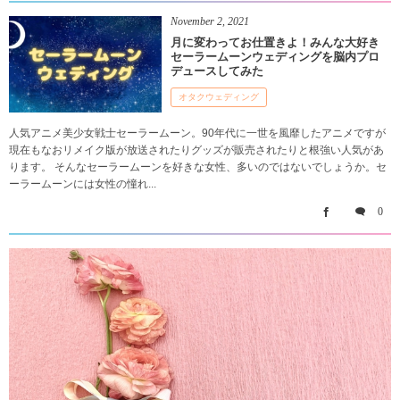
November
2
,
2021
月に変わってお仕置きよ！みんな大好き
セーラームーンウェディングを脳内プロ
デュースしてみた
オタクウェディング
人気アニメ美少女戦士セーラームーン。90年代に一世を風靡したアニメですが
現在もなおリメイク版が放送されたりグッズが販売されたりと根強い人気があ
ります。 そんなセーラームーンを好きな女性、多いのではないでしょうか。セ
ーラームーンには女性の憧れ...
0