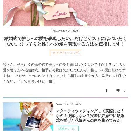
November
2
,
2021
結婚式で推しへの愛を表現したい。だけどゲストにはバレたく
ない。ひっそりと推しへの愛を表現する方法を伝授します！
オタクウェディング
皆さん、せっかくの結婚式で推しへの愛を表現したくないですか？？もちろん
愛を誓うための結婚式。相手との愛は欠かせませんが、推しへの愛は別物です
よね。 ですが、自分のゲストならまだしも相手の上司や友人、親族にはばれた
くない。バレても良いけど、相...
0
November
2
,
2021
マタニティウェディングって実際にどう
なの？後悔しない？実際に妊娠中に結婚
式を挙げた花嫁さんの声を集めてみた
結婚アレコレ