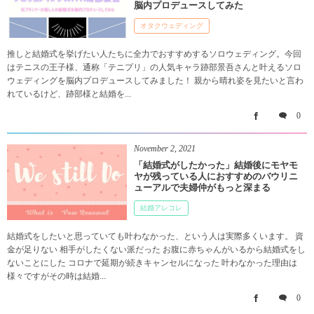
脳内プロデュースしてみた
オタクウェディング
推しと結婚式を挙げたい人たちに全力でおすすめするソロウェディング。今回
はテニスの王子様、通称「テニプリ」の人気キャラ跡部景吾さんと叶えるソロ
ウェディングを脳内プロデュースしてみました！ 親から晴れ姿を見たいと言わ
れているけど、跡部様と結婚を...
0
November
2
,
2021
「結婚式がしたかった」結婚後にモヤモ
ヤが残っている人におすすめのバウリニ
ューアルで夫婦仲がもっと深まる
結婚アレコレ
結婚式をしたいと思っていても叶わなかった、という人は実際多くいます。 資
金が足りない 相手がしたくない派だった お腹に赤ちゃんがいるから結婚式をし
ないことにした コロナで延期が続きキャンセルになった 叶わなかった理由は
様々ですがその時は結婚...
0