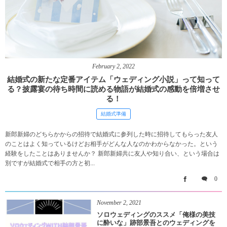
February
2
,
2022
結婚式の新たな定番アイテム「ウェディング小説」って知って
る？披露宴の待ち時間に読める物語が結婚式の感動を倍増させ
る！
結婚式準備
新郎新婦のどちらかからの招待で結婚式に参列した時に招待してもらった友人
のことはよく知っているけどお相手がどんな人なのかわからなかった。という
経験をしたことはありませんか？ 新郎新婦共に友人や知り合い、という場合は
別ですが結婚式で相手の方と初...
0
November
2
,
2021
ソロウェディングのススメ「俺様の美技
に酔いな」跡部景吾とのウェディングを