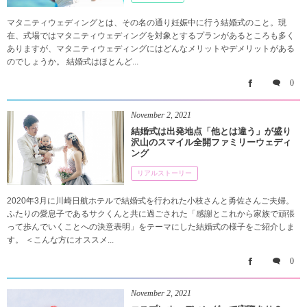
マタニティウェディングとは、その名の通り妊娠中に行う結婚式のこと。現
在、式場ではマタニティウェディングを対象とするプランがあるところも多く
ありますが、マタニティウェディングにはどんなメリットやデメリットがある
のでしょうか。 結婚式はほとんど...
0
November
2
,
2021
結婚式は出発地点「他とは違う」が盛り
沢山のスマイル全開ファミリーウェディ
ング
リアルストーリー
2020年3月に川崎日航ホテルで結婚式を行われた小枝さんと勇佐さんご夫婦。
ふたりの愛息子であるサクくんと共に過ごされた「感謝とこれから家族で頑張
って歩んでいくことへの決意表明」をテーマにした結婚式の様子をご紹介しま
す。 ＜こんな方にオススメ...
0
November
2
,
2021