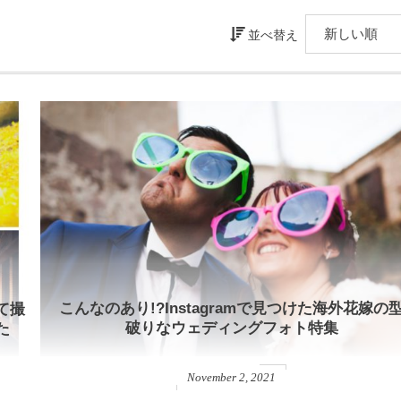
並べ替え
て撮
こんなのあり!?Instagramで見つけた海外花嫁の
た
破りなウェディングフォト特集
November
2
,
2021