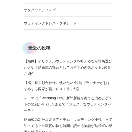
オタクウェディング
ウェディングドレス・タキシード
最近の投稿
【福井】オリジナルウェディングを叶えるなら場所選び
が大切！結婚式の舞台としておすすめのスポット5選を
ご紹介
【福井県】顔合わせに使いたい♪現地プランナーがおす
すめする両家が喜ぶレストラン5選
テーマは「Wedding Fes」新郎新婦が奏でる演奏とゲス
トの笑顔がMIXしたまるで「フェス」なウェディングパ
ーティ
結婚式の新たな定番アイテム「ウェディング小説」って
知ってる？披露宴の待ち時間に読める物語が結婚式の感