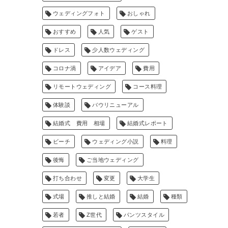
ウェディングフォト
おしゃれ
おすすめ
人気
ゲスト
ドレス
少人数ウェディング
コロナ渦
アイデア
費用
リモートウェディング
コース料理
体験談
バウリニューアル
結婚式 費用 相場
結婚式レポート
ビーチ
ウェディング小説
料理
後悔
ご当地ウェディング
打ち合わせ
変更
大学生
式場
推しと結婚
結婚
種類
若者
Z世代
パンツスタイル