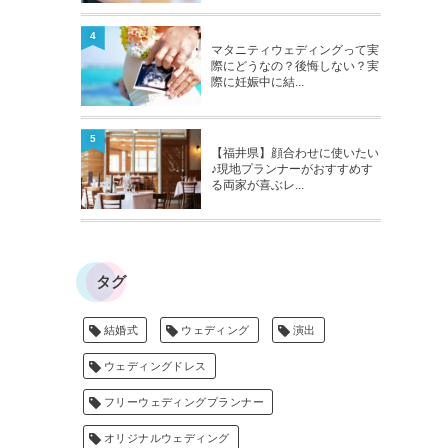
4
マタニティウェディングって実
際にどうなの？後悔しない？実
際に妊娠中に結...
5
【福井県】顔合わせに使いたい
♪現地プランナーがおすすめす
る両家が喜ぶレ...
タグ
結婚式
ウェディング
演出
ウェディングドレス
フリーウェディングプランナー
オリジナルウェディング