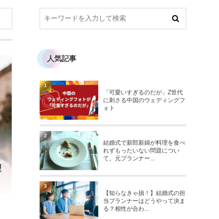
人気記事
1
「可愛いすぎるのだが」Z世代
に刺さる中国のウェディングフ
ォト
2
結婚式で新郎新婦が料理を食べ
れずもったいない問題につい
て。元プランナー...
型
3
【知らなきゃ損！】結婚式の担
当プランナーはどうやって決ま
る？相性が合わ...