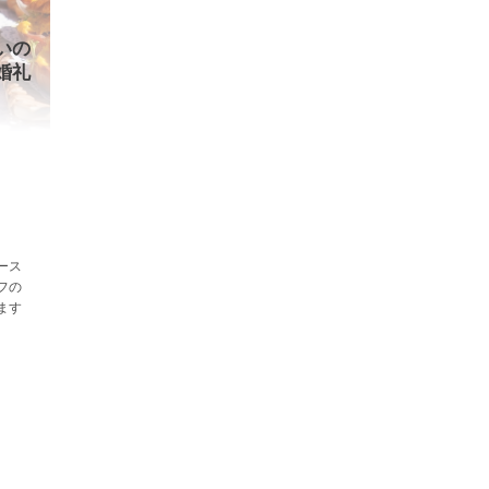
いの
婚礼
ース
フの
ます