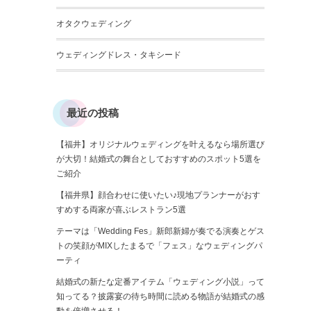
オタクウェディング
ウェディングドレス・タキシード
最近の投稿
【福井】オリジナルウェディングを叶えるなら場所選び
が大切！結婚式の舞台としておすすめのスポット5選を
ご紹介
【福井県】顔合わせに使いたい♪現地プランナーがおす
すめする両家が喜ぶレストラン5選
テーマは「Wedding Fes」新郎新婦が奏でる演奏とゲス
トの笑顔がMIXしたまるで「フェス」なウェディングパ
ーティ
結婚式の新たな定番アイテム「ウェディング小説」って
知ってる？披露宴の待ち時間に読める物語が結婚式の感