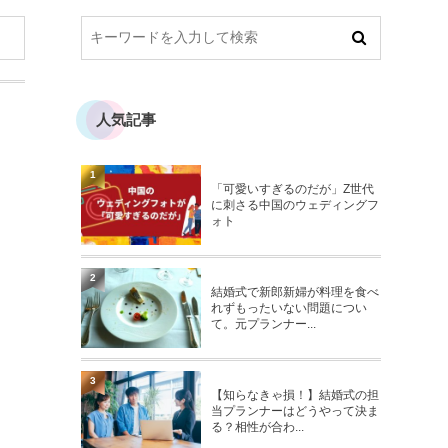
人気記事
1
「可愛いすぎるのだが」Z世代
に刺さる中国のウェディングフ
ォト
2
結婚式で新郎新婦が料理を食べ
れずもったいない問題につい
て。元プランナー...
3
【知らなきゃ損！】結婚式の担
当プランナーはどうやって決ま
る？相性が合わ...