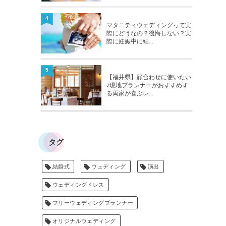
4
マタニティウェディングって実
際にどうなの？後悔しない？実
際に妊娠中に結...
5
【福井県】顔合わせに使いたい
♪現地プランナーがおすすめす
る両家が喜ぶレ...
タグ
結婚式
ウェディング
演出
ウェディングドレス
フリーウェディングプランナー
オリジナルウェディング