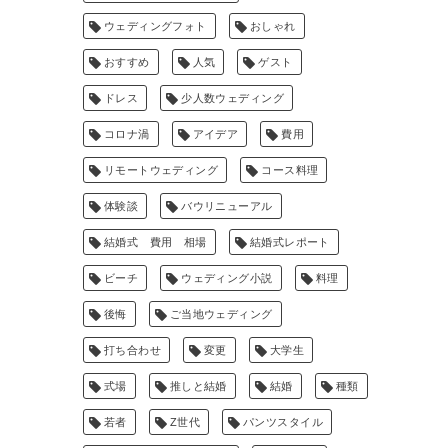
ウェディングフォト
おしゃれ
おすすめ
人気
ゲスト
ドレス
少人数ウェディング
コロナ渦
アイデア
費用
リモートウェディング
コース料理
体験談
バウリニューアル
結婚式 費用 相場
結婚式レポート
ビーチ
ウェディング小説
料理
後悔
ご当地ウェディング
打ち合わせ
変更
大学生
式場
推しと結婚
結婚
種類
若者
Z世代
パンツスタイル