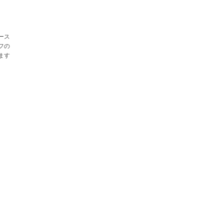
ース
フの
ます