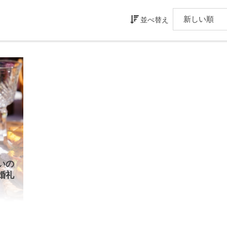
並べ替え
いの
婚礼