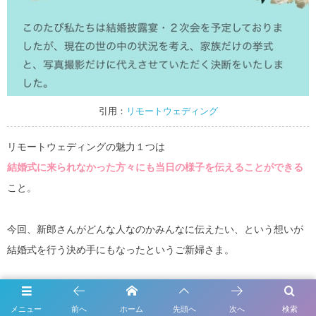
引用：
リモートウェディング
リモートウェディングの魅力１つは
結婚式に来られなかった方々にも当日の様子を伝えることができる
こと。
今回、新郎さんがどんな人なのかみんなに伝えたい、という想いが
結婚式を行う決め手にもなったというご新婦さま。
リモートウェディングには、ふたりからのご挨拶の他に
ふたりのプ
メニュー
前へ
ホーム
先頭へ
次へ
検索
ロフィール