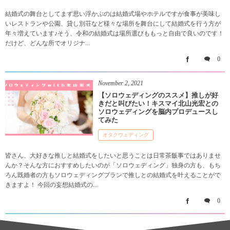
結婚式の舞台としてまず思い浮かぶのは結婚式場やホテルですが食事が美味し
いレストランや公園、貸し別荘など様々な場所を舞台にして結婚式を行う方が
年々増えています♪そう、令和の結婚式は場所選びももっと自由で良いのです！
だけど、どんな所でオリジナ...
0
November
2
,
2021
【ソロウェディングのススメ】推しが好
きだと叫びたい！キスマイ北山光宏との
ソロウェディングを脳内プロデュースし
てみた
オタクウェディング
皆さん、大好きな推しと結婚式をしたいと思うことは日常茶飯事ではありませ
んか？そんな方におすすめしたいのが「ソロウェディング」独身の方も、もち
ろん既婚者の方もソロウェディングプランで推しとの結婚式を叶えることがで
きますよ！ 今回の妄想結婚式の...
0