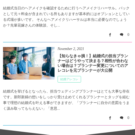
結婚式当日のヘアメイクを確認するために行うヘアメイクリハーサル。パック
として元々料金が含まれている所もありますが基本的にはオプションとしてい
る式場が多いです。 そんなヘアメイクリハーサルは本当に必要なのでしょう
か？先輩花嫁さんの体験談、そし...
0
November
2
,
2021
【知らなきゃ損！】結婚式の担当プラン
ナーはどうやって決まる？相性が合わな
い場合は？プランナー変更についてのア
レコレを元プランナーが大公開
結婚アレコレ
結婚式を挙げるとなったら、担当ウェディングプランナーはとても大事な存在
です。新郎新婦の想いをしっかり受け止めてくれるプランナーとタッグを組む
事で理想の結婚式を叶える事ができますが、「プランナーに自分の意図をうま
く汲み取ってもらえない」「意思...
0