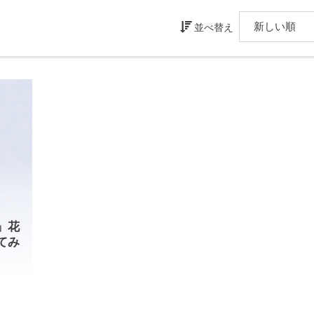
並べ替え
」花
てみ