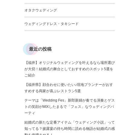
オタクウェディング
ウェディングドレス・タキシード
最近の投稿
【福井】オリジナルウェディングを叶えるなら場所選び
が大切！結婚式の舞台としておすすめのスポット5選を
ご紹介
【福井県】顔合わせに使いたい♪現地プランナーがおす
すめする両家が喜ぶレストラン5選
テーマは「Wedding Fes」新郎新婦が奏でる演奏とゲス
トの笑顔がMIXしたまるで「フェス」なウェディングパ
ーティ
結婚式の新たな定番アイテム「ウェディング小説」って
知ってる？披露宴の待ち時間に読める物語が結婚式の感