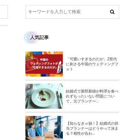
人気記事
1
「可愛いすぎるのだが」Z世代
に刺さる中国のウェディングフ
ォト
2
結婚式で新郎新婦が料理を食べ
れずもったいない問題につい
て。元プランナー...
3
【知らなきゃ損！】結婚式の担
当プランナーはどうやって決ま
る？相性が合わ...