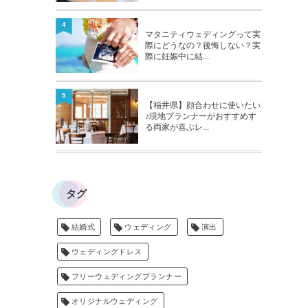
4
マタニティウェディングって実
際にどうなの？後悔しない？実
際に妊娠中に結...
5
【福井県】顔合わせに使いたい
♪現地プランナーがおすすめす
る両家が喜ぶレ...
タグ
結婚式
ウェディング
演出
ウェディングドレス
フリーウェディングプランナー
オリジナルウェディング