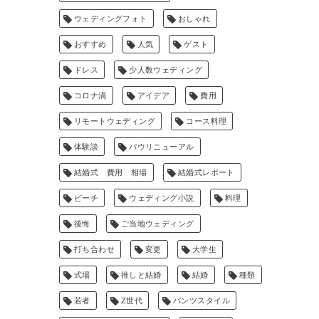
ウェディングフォト
おしゃれ
おすすめ
人気
ゲスト
ドレス
少人数ウェディング
コロナ渦
アイデア
費用
リモートウェディング
コース料理
体験談
バウリニューアル
結婚式 費用 相場
結婚式レポート
ビーチ
ウェディング小説
料理
後悔
ご当地ウェディング
打ち合わせ
変更
大学生
式場
推しと結婚
結婚
種類
若者
Z世代
パンツスタイル