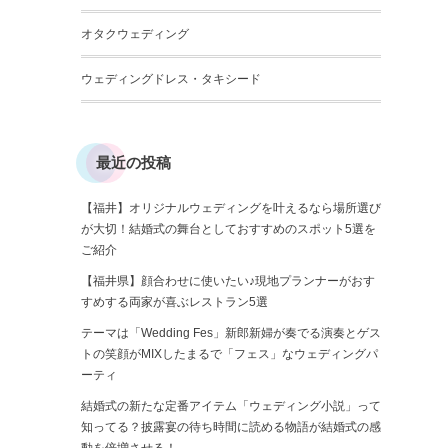
オタクウェディング
ウェディングドレス・タキシード
最近の投稿
【福井】オリジナルウェディングを叶えるなら場所選び
が大切！結婚式の舞台としておすすめのスポット5選を
ご紹介
【福井県】顔合わせに使いたい♪現地プランナーがおす
すめする両家が喜ぶレストラン5選
テーマは「Wedding Fes」新郎新婦が奏でる演奏とゲス
トの笑顔がMIXしたまるで「フェス」なウェディングパ
ーティ
結婚式の新たな定番アイテム「ウェディング小説」って
知ってる？披露宴の待ち時間に読める物語が結婚式の感