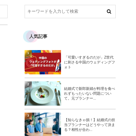
人気記事
1
「可愛いすぎるのだが」Z世代
に刺さる中国のウェディングフ
ォト
2
結婚式で新郎新婦が料理を食べ
れずもったいない問題につい
て。元プランナー...
3
【知らなきゃ損！】結婚式の担
当プランナーはどうやって決ま
る？相性が合わ...