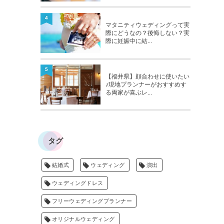
4
マタニティウェディングって実
際にどうなの？後悔しない？実
際に妊娠中に結...
5
【福井県】顔合わせに使いたい
♪現地プランナーがおすすめす
る両家が喜ぶレ...
タグ
結婚式
ウェディング
演出
ウェディングドレス
フリーウェディングプランナー
オリジナルウェディング