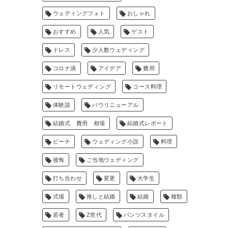
ウェディングフォト
おしゃれ
おすすめ
人気
ゲスト
ドレス
少人数ウェディング
コロナ渦
アイデア
費用
リモートウェディング
コース料理
体験談
バウリニューアル
結婚式 費用 相場
結婚式レポート
ビーチ
ウェディング小説
料理
後悔
ご当地ウェディング
打ち合わせ
変更
大学生
式場
推しと結婚
結婚
種類
若者
Z世代
パンツスタイル