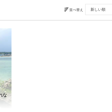
並べ替え
れな