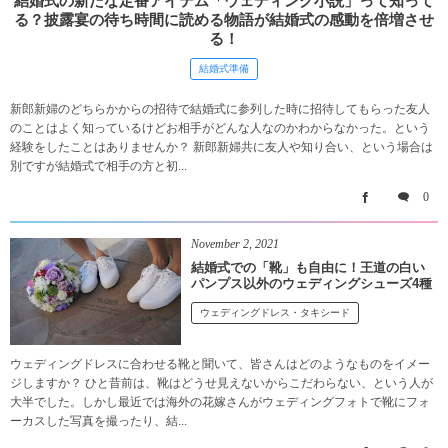
結婚式の新たな定番アイテム「ウェディング小説」って知って
る？披露宴の待ち時間に読める物語が結婚式の感動を倍増させ
る！
結婚式準備
新郎新婦のどちらかからの招待で結婚式に参列した時に招待してもらった友人
のことはよく知っているけどお相手がどんな人なのかわからなかった。という
経験をしたことはありませんか？ 新郎新婦共に友人や知り合い、という場合は
別ですが結婚式で相手の方と初...
0
November
2
,
2021
結婚式での「靴」も自由に！王道の白い
パンプス以外のウェディングシューズ4種
ウェディングドレス・タキシード
ウェディングドレスに合わせる靴と聞いて、皆さんはどのようなものをイメー
ジしますか？ ひと昔前は、靴はどうせ見えないからこだわらない、という人が
大半でした。しかし最近では海外の花嫁さんがウェディングフォトで靴にフォ
ーカスした写真を撮ったり、結...