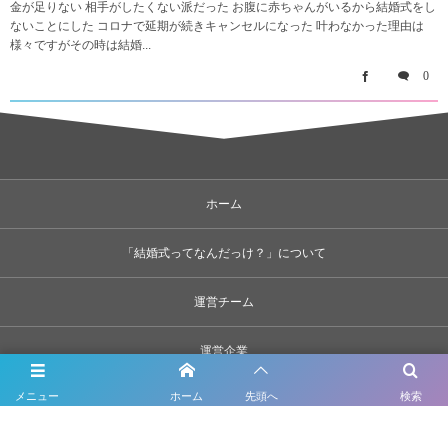
金が足りない 相手がしたくない派だった お腹に赤ちゃんがいるから結婚式をし
ないことにした コロナで延期が続きキャンセルになった 叶わなかった理由は
様々ですがその時は結婚...
0
ホーム
「結婚式ってなんだっけ？」について
運営チーム
運営企業
メニュー
ホーム
先頭へ
検索
広告掲載・お問い合わせ