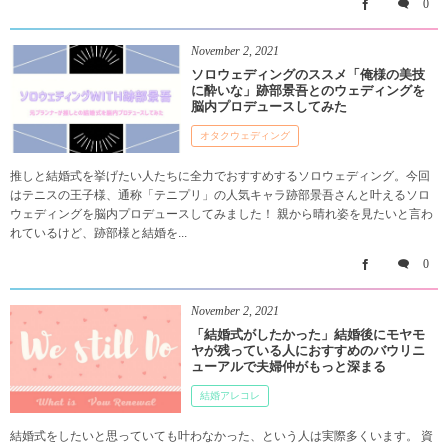
0
November
2
,
2021
ソロウェディングのススメ「俺様の美技
に酔いな」跡部景吾とのウェディングを
脳内プロデュースしてみた
オタクウェディング
推しと結婚式を挙げたい人たちに全力でおすすめするソロウェディング。今回
はテニスの王子様、通称「テニプリ」の人気キャラ跡部景吾さんと叶えるソロ
ウェディングを脳内プロデュースしてみました！ 親から晴れ姿を見たいと言わ
れているけど、跡部様と結婚を...
0
November
2
,
2021
「結婚式がしたかった」結婚後にモヤモ
ヤが残っている人におすすめのバウリニ
ューアルで夫婦仲がもっと深まる
結婚アレコレ
結婚式をしたいと思っていても叶わなかった、という人は実際多くいます。 資